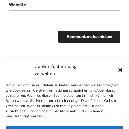
Website
Cookie-Zustimmung
Beitragsnavigation
Vorheriger
ZURÜCK
verwalten
Beitrag
Podcast
Um dir ein optimales Erlebnis zu bieten, verwenden wir Technologien
wie Cookies, um Geräteinformationen zu speichern und/oder darauf
Nächster
WEITER
zuzugreifen. Wenn du diesen Technologien zustimmst, können wir
Beitrag
Daten wie das Surfverhalten oder eindeutige IDs auf dieser Website
100. Podcast! Gratulation
verarbeiten. Wenn du deine Zustimmung nicht erteilst oder
zurückziehst, können bestimmte Merkmale und Funktionen
beeinträchtigt werden.