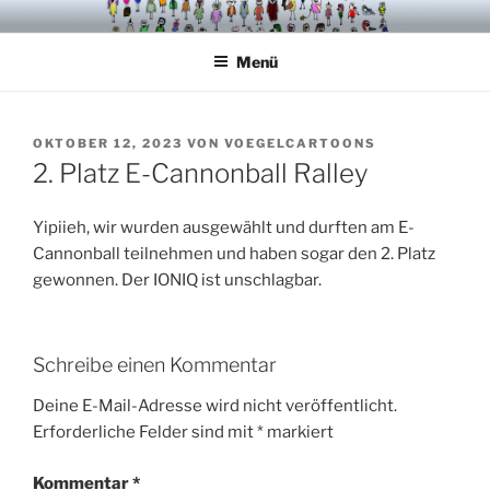
Zum
VÖGELCARTOONS
Inhalt
Menü
springen
VERÖFFENTLICHT
OKTOBER 12, 2023
VON
VOEGELCARTOONS
AM
2. Platz E-Cannonball Ralley
Yipiieh, wir wurden ausgewählt und durften am E-
Cannonball teilnehmen und haben sogar den 2. Platz
gewonnen. Der IONIQ ist unschlagbar.
Schreibe einen Kommentar
Deine E-Mail-Adresse wird nicht veröffentlicht.
Erforderliche Felder sind mit
*
markiert
Kommentar
*