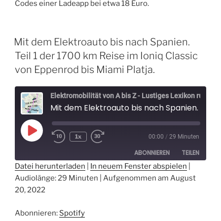
Codes einer Ladeapp bei etwa 18 Euro.
Mit dem Elektroauto bis nach Spanien.
Teil 1 der 1700 km Reise im Ioniq Classic
von Eppenrod bis Miami Platja.
Elektromobilität von A bis Z - Lustiges Lexikon rund um Elektroautos - Der Elektrospaßvogel
Mit dem Elektroauto bis nach Spanien. Teil 1 der 1700 km Reise im Ioniq Classic von Eppenrod bis Miami Platja.
Play
1x
00:00
/
29 Minuten
Episode
ABONNIEREN
TEILEN
Datei herunterladen
|
In neuem Fenster abspielen
|
Audiolänge: 29 Minuten
|
Aufgenommen am August
TEILEN
Spotify
20, 2022
RSS FEED
LINK
Abonnieren:
Spotify