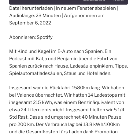
Datei herunterladen
|
In neuem Fenster abspielen
|
Audiolänge: 23 Minuten
|
Aufgenommen am
TEILEN
Spotify
September 6, 2022
RSS FEED
LINK
Abonnieren:
Spotify
EMBED
Mit Kind und Kegel im E-Auto nach Spanien. Ein
Podcast mit Katja und Benjamin über die Fahrt von
Spanien zurück nach Hause, Ladesäulenpinklern, Tipps,
Spielautomatladesäulen, Staus und Hotelladen.
Insgesamt war die Rückfahrt 1580km lang. Wir haben
bei Valence übernachtet. Wir hatten 14 Ladestops mit
insgesamt 215 kWh, was einem Benzinäquivalent von
etwa 24 Litern entspricht. Insgesamt hielten wir 5 1/4
Std Rast. Dass sind umgerechnet 40 Minuten Pause
pro 200 km. Der Verbrauch lag bei 13.8 kWh/100km
und die Gesamtkosten fürs Laden dank Promotion