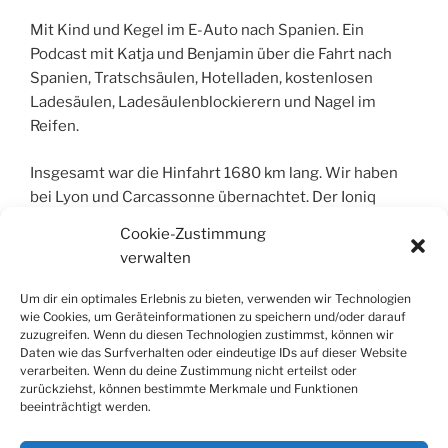
EMBED
Mit Kind und Kegel im E-Auto nach Spanien. Ein
Podcast mit Katja und Benjamin über die Fahrt nach
Spanien, Tratschsäulen, Hotelladen, kostenlosen
Ladesäulen, Ladesäulenblockierern und Nagel im
Reifen.
Insgesamt war die Hinfahrt 1680 km lang. Wir haben
bei Lyon und Carcassonne übernachtet. Der Ioniq
brauchte 14 Ladestops mit insgesamt 230 kWh, was
Cookie-Zustimmung
einem Benzinäquivalent von etwa 25 Litern entspricht.
verwalten
Insgesamt hielten wir 4 1/2 Std Rast. Dass sind
umgerechnet 30 Minuten Pause pro 200 km. Der
Um dir ein optimales Erlebnis zu bieten, verwenden wir Technologien
Verbrauch lag bei 13.7 kWh/100km und die
wie Cookies, um Geräteinformationen zu speichern und/oder darauf
zuzugreifen. Wenn du diesen Technologien zustimmst, können wir
Gesamtkosten fürs Laden dank Promotion Codes
Daten wie das Surfverhalten oder eindeutige IDs auf dieser Website
einer Ladeapp bei etwa 10 Euro.
verarbeiten. Wenn du deine Zustimmung nicht erteilst oder
zurückziehst, können bestimmte Merkmale und Funktionen
beeinträchtigt werden.