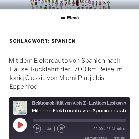
Zum
VÖGELCARTOONS
Inhalt
Menü
springen
SCHLAGWORT:
SPANIEN
Mit dem Elektroauto von Spanien nach
Hause. Rückfahrt der 1700 km Reise im
Ioniq Classic von Miami Platja bis
Eppenrod.
Elektromobilität von A bis Z - Lustiges Lexikon rund um Elektroautos - Der Elektrospaßvogel
Mit dem Elektroauto von Spanien nach Hause. Rückfahrt der 1700 km Reise im Ioniq Classic von Miami Platja
Play
1x
00:00
/
23 Minuten
Episode
ABONNIEREN
TEILEN