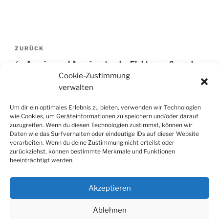
Beitragsnavigation
Vorheriger
ZURÜCK
Beitrag
Ampère und Ampèrestunde- Elektrospaßvogel –
Das lustiges Lexikon zum Elektroauto und der
Cookie-Zustimmung
Elektromobilität
verwalten
Um dir ein optimales Erlebnis zu bieten, verwenden wir Technologien
Nächster
WEITER
wie Cookies, um Geräteinformationen zu speichern und/oder darauf
Beitrag
AVAS – Elektrospaßvogel – Das lustige Lexikon zum
zuzugreifen. Wenn du diesen Technologien zustimmst, können wir
Daten wie das Surfverhalten oder eindeutige IDs auf dieser Website
Elektroauto und der Elektromobilität
verarbeiten. Wenn du deine Zustimmung nicht erteilst oder
zurückziehst, können bestimmte Merkmale und Funktionen
beeinträchtigt werden.
Akzeptieren
Ablehnen