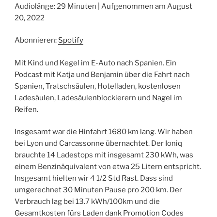
Audiolänge: 29 Minuten
|
Aufgenommen am August
TEILEN
Spotify
20, 2022
RSS FEED
LINK
Abonnieren:
Spotify
EMBED
Mit Kind und Kegel im E-Auto nach Spanien. Ein
Podcast mit Katja und Benjamin über die Fahrt nach
Spanien, Tratschsäulen, Hotelladen, kostenlosen
Ladesäulen, Ladesäulenblockierern und Nagel im
Reifen.
Insgesamt war die Hinfahrt 1680 km lang. Wir haben
bei Lyon und Carcassonne übernachtet. Der Ioniq
brauchte 14 Ladestops mit insgesamt 230 kWh, was
einem Benzinäquivalent von etwa 25 Litern entspricht.
Insgesamt hielten wir 4 1/2 Std Rast. Dass sind
umgerechnet 30 Minuten Pause pro 200 km. Der
Verbrauch lag bei 13.7 kWh/100km und die
Gesamtkosten fürs Laden dank Promotion Codes