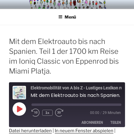
Zum
VÖGELCARTOONS
Inhalt
Menü
springen
Mit dem Elektroauto bis nach
Spanien. Teil 1 der 1700 km Reise
im Ioniq Classic von Eppenrod bis
Miami Platja.
Elektromobilität von A bis Z - Lustiges Lexikon rund um Elektroautos - Der Elektrospaßvogel
Mit dem Elektroauto bis nach Spanien. Teil 1 der 1700 km Reise im Ioniq Classic von Eppenrod bis Miami Platja.
Play
1x
00:00
/
29 Minuten
Episode
ABONNIEREN
TEILEN
Datei herunterladen
|
In neuem Fenster abspielen
|