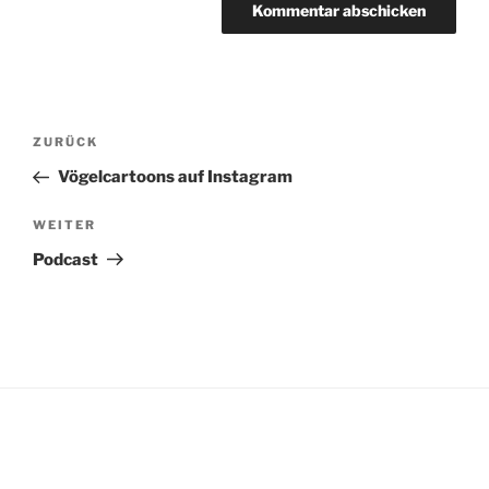
Beitragsnavigation
Vorheriger
ZURÜCK
Beitrag
Vögelcartoons auf Instagram
Nächster
WEITER
Beitrag
Podcast