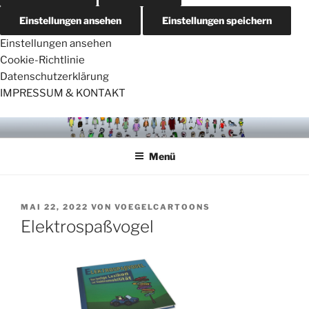
Einstellungen ansehen
Einstellungen speichern
Einstellungen ansehen
Cookie-Richtlinie
Datenschutzerklärung
IMPRESSUM & KONTAKT
Zum
VÖGELCARTOONS
Inhalt
Menü
springen
VERÖFFENTLICHT
MAI 22, 2022
VON
VOEGELCARTOONS
AM
Elektrospaßvogel