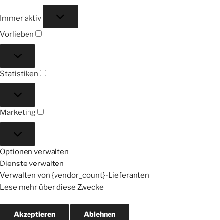
Funktional
Immer aktiv
Vorlieben
Vorlieben
Statistiken
Statistiken
Marketing
Marketing
Optionen verwalten
Dienste verwalten
Verwalten von {vendor_count}-Lieferanten
Lese mehr über diese Zwecke
Akzeptieren
Ablehnen