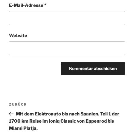
E-Mail-Adresse
*
Website
Beitragsnavigation
Vorheriger
ZURÜCK
Beitrag
Mit dem Elektroauto bis nach Spanien. Teil 1 der
1700 km Reise im Ioniq Classic von Eppenrod bis
Miami Platja.