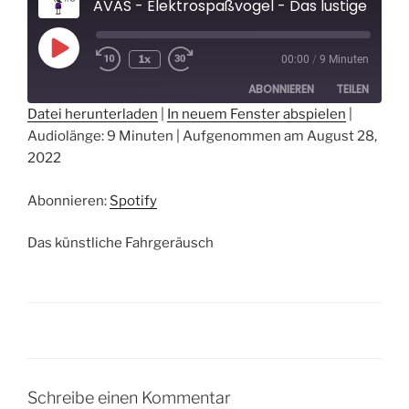
AVAS - Elektrospaßvogel - Das lustige Lexikon zum Elektroauto und der Elektromobilität
Play
1x
00:00
/
9 Minuten
Episode
ABONNIEREN
TEILEN
Datei herunterladen
|
In neuem Fenster abspielen
|
Audiolänge: 9 Minuten
|
Aufgenommen am August 28,
TEILEN
Spotify
2022
RSS FEED
LINK
Abonnieren:
Spotify
EMBED
Das künstliche Fahrgeräusch
Schreibe einen Kommentar