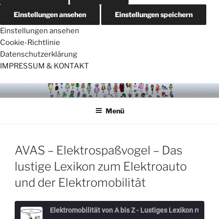
Einstellungen ansehen
Einstellungen speichern
Einstellungen ansehen
Cookie-Richtlinie
Datenschutzerklärung
IMPRESSUM & KONTAKT
Zum
VÖGELCARTOONS
Inhalt
Menü
springen
AVAS – Elektrospaßvogel – Das
lustige Lexikon zum Elektroauto
und der Elektromobilität
Elektromobilität von A bis Z - Lustiges Lexikon rund um Elektroautos - Der Elektrospaßvogel