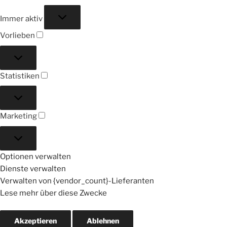
Funktional
Immer aktiv
Vorlieben
Vorlieben
Statistiken
Statistiken
Marketing
Marketing
Optionen verwalten
Dienste verwalten
Verwalten von {vendor_count}-Lieferanten
Lese mehr über diese Zwecke
Akzeptieren
Ablehnen