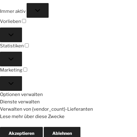
Funktional
Immer aktiv
Vorlieben
Vorlieben
Statistiken
Statistiken
Marketing
Marketing
Optionen verwalten
Dienste verwalten
Verwalten von {vendor_count}-Lieferanten
Lese mehr über diese Zwecke
Akzeptieren
Ablehnen