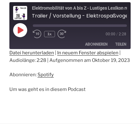
Elektromobilität von A bis Z - Lustiges Lexikon rund um Elektroautos - Der Elektrospaßvogel
Trailer / Vorstellung - Elektrospaßvogel - Das lustige Lexikon zum Elektroauto und der Elektromobilität
Play
1x
00:00
/
2:28
Episode
ABONNIEREN
TEILEN
Datei herunterladen
|
In neuem Fenster abspielen
|
Audiolänge: 2:28
|
Aufgenommen am Oktober 19, 2023
TEILEN
Spotify
RSS FEED
LINK
Abonnieren:
Spotify
EMBED
Um was geht es in diesem Podcast