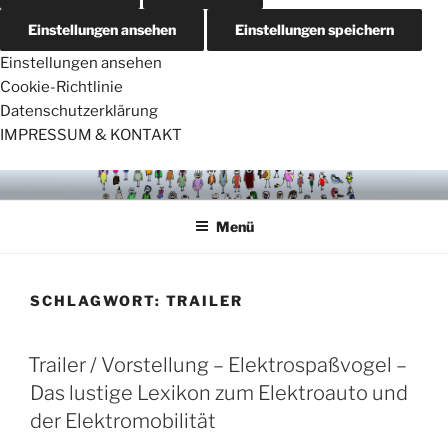
Einstellungen ansehen
Einstellungen speichern
Einstellungen ansehen
Cookie-Richtlinie
Datenschutzerklärung
IMPRESSUM & KONTAKT
Zum
VÖGELCARTOONS
Inhalt
Menü
springen
SCHLAGWORT:
TRAILER
Trailer / Vorstellung – Elektrospaßvogel –
Das lustige Lexikon zum Elektroauto und
der Elektromobilität