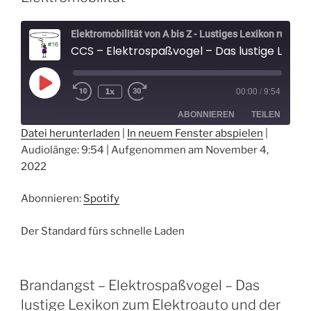
Elektromobilität von A bis Z - Lustiges Lexikon rund um Elektroautos - Der Elektrospaßvogel
CCS – Elektrospaßvogel – Das lustige Lexikon zum Elektroauto und der Elektromobilität
Play
1x
00:00
/
9:54
Episode
ABONNIEREN
TEILEN
Datei herunterladen
|
In neuem Fenster abspielen
|
Audiolänge: 9:54
|
Aufgenommen am November 4,
TEILEN
Spotify
2022
RSS FEED
LINK
Abonnieren:
Spotify
EMBED
Der Standard fürs schnelle Laden
Brandangst – Elektrospaßvogel – Das
lustige Lexikon zum Elektroauto und der