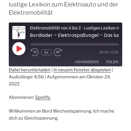
lustige Lexikon zum Elektroauto und der
Elektromobilität
Elektromobilität von A bis Z - Lustiges Lexikon rund um Elektroautos - Der Elektrospaßvogel
Bordlader – Elektrospaßvogel – Das lustige Lexikon zum Elektroauto und der Elekt
Play
1x
00:00
/
6:56
Episode
ABONNIEREN
TEILEN
Datei herunterladen
|
In neuem Fenster abspielen
|
Audiolänge: 6:56
|
Aufgenommen am Oktober 24,
TEILEN
Spotify
2022
RSS FEED
LINK
Abonnieren:
Spotify
EMBED
Willkommen an Bord Wechselspannung. Ich mache
dich zu Gleichspannung.