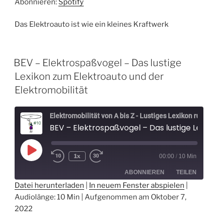
Abonnieren:
Spotify
EMBED
Das Elektroauto ist wie ein kleines Kraftwerk
BEV – Elektrospaßvogel – Das lustige
Lexikon zum Elektroauto und der
Elektromobilität
Elektromobilität von A bis Z - Lustiges Lexikon rund um Elektroautos - Der Elektrospaßvogel
BEV – Elektrospaßvogel – Das lustige Lexikon zum Elektroauto und der Elektromobilität
Play
1x
00:00
/
10 Min
Episode
ABONNIEREN
TEILEN
Datei herunterladen
|
In neuem Fenster abspielen
|
Audiolänge: 10 Min
|
Aufgenommen am Oktober 7,
TEILEN
Spotify
2022
RSS FEED