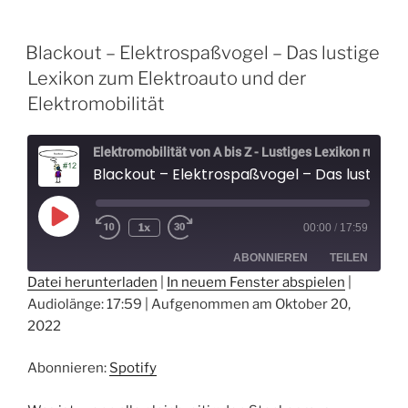
Blackout – Elektrospaßvogel – Das lustige
Lexikon zum Elektroauto und der
Elektromobilität
Elektromobilität von A bis Z - Lustiges Lexikon rund um Elektroautos - Der Elektrospaßvogel
Blackout – Elektrospaßvogel – Das lustige Lexikon zum Elektroauto und der Elektromobilität
Play
1x
00:00
/
17:59
Episode
ABONNIEREN
TEILEN
Datei herunterladen
|
In neuem Fenster abspielen
|
Audiolänge: 17:59
|
Aufgenommen am Oktober 20,
TEILEN
Spotify
2022
RSS FEED
LINK
Abonnieren:
Spotify
EMBED