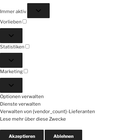
Funktional
Immer aktiv
Vorlieben
Vorlieben
Statistiken
Statistiken
Marketing
Marketing
Optionen verwalten
Dienste verwalten
Verwalten von {vendor_count}-Lieferanten
Lese mehr über diese Zwecke
Akzeptieren
Ablehnen