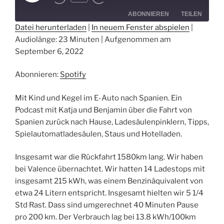
Episode
ABONNIEREN
TEILEN
Datei herunterladen
|
In neuem Fenster abspielen
|
Audiolänge: 23 Minuten
|
Aufgenommen am
TEILEN
Spotify
September 6, 2022
RSS FEED
LINK
Abonnieren:
Spotify
EMBED
Mit Kind und Kegel im E-Auto nach Spanien. Ein
Podcast mit Katja und Benjamin über die Fahrt von
Spanien zurück nach Hause, Ladesäulenpinklern, Tipps,
Spielautomatladesäulen, Staus und Hotelladen.
Insgesamt war die Rückfahrt 1580km lang. Wir haben
bei Valence übernachtet. Wir hatten 14 Ladestops mit
insgesamt 215 kWh, was einem Benzinäquivalent von
etwa 24 Litern entspricht. Insgesamt hielten wir 5 1/4
Std Rast. Dass sind umgerechnet 40 Minuten Pause
pro 200 km. Der Verbrauch lag bei 13.8 kWh/100km