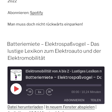
2022
RSS FEED
LINK
Abonnieren:
Spotify
EMBED
Man muss doch nicht rückwärts einparken!
Batteriemiete – Elektrospaßvogel – Das
lustige Lexikon zum Elektroauto und der
Elektromobilität
Elektromobilität von A bis Z - Lustiges Lexikon rund um Elektroautos - Der Elektrospaßvogel
Batteriemiete – Elektrospaßvogel – Das lustige Lexikon zum Elektroauto und der Elektromobilität
Play
1x
00:00
/
10,24 Minuten
Episode
ABONNIEREN
TEILEN
Datei herunterladen
|
In neuem Fenster abspielen
|