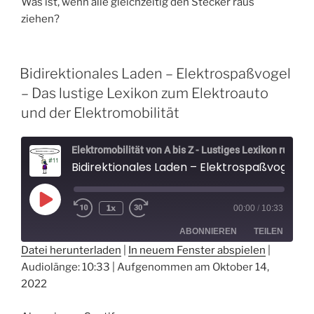
Was ist, wenn alle gleichzeitig den Stecker raus
ziehen?
Bidirektionales Laden – Elektrospaßvogel
– Das lustige Lexikon zum Elektroauto
und der Elektromobilität
Elektromobilität von A bis Z - Lustiges Lexikon rund um Elektroautos - Der Elektrospaßvogel
Bidirektionales Laden – Elektrospaßvogel – Das lustige Lexikon zum Elektroauto und der Elektromobilität
Play
1x
00:00
/
10:33
Episode
ABONNIEREN
TEILEN
Datei herunterladen
|
In neuem Fenster abspielen
|
Audiolänge: 10:33
|
Aufgenommen am Oktober 14,
TEILEN
Spotify
2022
RSS FEED
LINK