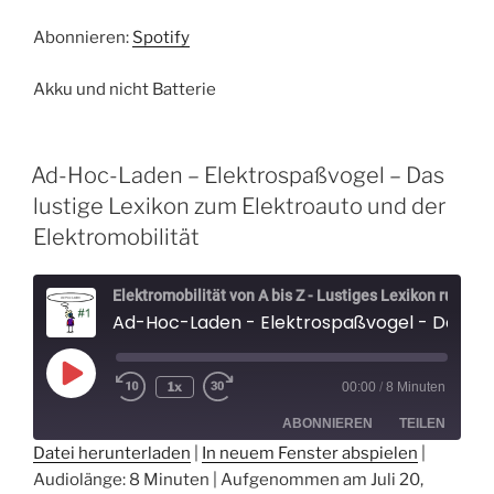
RSS FEED
LINK
Abonnieren:
Spotify
EMBED
Akku und nicht Batterie
Ad-Hoc-Laden – Elektrospaßvogel – Das
lustige Lexikon zum Elektroauto und der
Elektromobilität
Elektromobilität von A bis Z - Lustiges Lexikon rund um Elektroautos - Der Elektrospaßvogel
Ad-Hoc-Laden - Elektrospaßvogel - Das lustige Lexikon zum Elektroauto und der Elektromobilität
Play
1x
00:00
/
8 Minuten
Episode
ABONNIEREN
TEILEN
Datei herunterladen
|
In neuem Fenster abspielen
|
Audiolänge: 8 Minuten
|
Aufgenommen am Juli 20,
TEILEN
Spotify