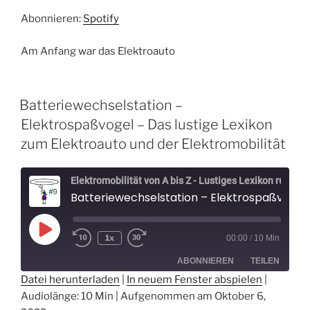
LINK
Abonnieren:
Spotify
EMBED
Am Anfang war das Elektroauto
Batteriewechselstation –
Elektrospaßvogel – Das lustige Lexikon
zum Elektroauto und der Elektromobilität
Elektromobilität von A bis Z - Lustiges Lexikon rund um Elektroautos - Der Elektrospaßvogel
Batteriewechselstation – Elektrospaßvogel – Das lustige Lexikon zum Elektroauto und der Elektromobilität
Play
1x
00:00
/
10 Min
Episode
ABONNIEREN
TEILEN
Datei herunterladen
|
In neuem Fenster abspielen
|
Audiolänge: 10 Min
|
Aufgenommen am Oktober 6,
TEILEN
Spotify