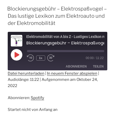
Blockierungsgebühr – Elektrospaßvogel –
Das lustige Lexikon zum Elektroauto und
der Elektromobilität
Elektromobilität von A bis Z - Lustiges Lexikon rund um Elektroautos - Der Elektrospaßvogel
Blockierungsgebühr – Elektrospaßvogel – Das lustige Lexikon zum Elektroauto und der Elektromobilität
Play
1x
00:00
/
11:22
Episode
ABONNIEREN
TEILEN
Datei herunterladen
|
In neuem Fenster abspielen
|
Audiolänge: 11:22
|
Aufgenommen am Oktober 24,
TEILEN
Spotify
2022
RSS FEED
LINK
Abonnieren:
Spotify
EMBED
Startet nicht von Anfang an