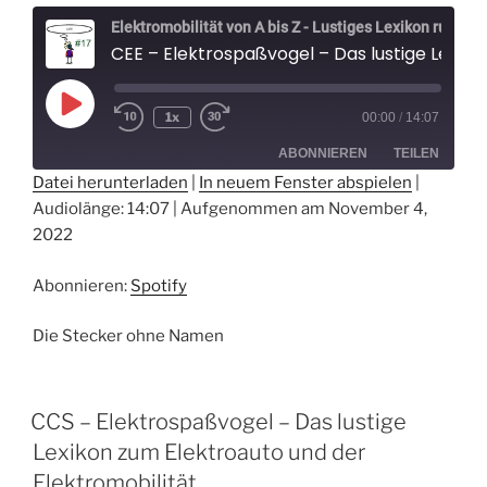
Elektromobilität von A bis Z - Lustiges Lexikon rund um Elektroautos - Der Elektrospaßvogel
CEE – Elektrospaßvogel – Das lustige Lexikon zum Elektroauto und der Elektromobilität
Play
1x
00:00
/
14:07
Episode
ABONNIEREN
TEILEN
Datei herunterladen
|
In neuem Fenster abspielen
|
Audiolänge: 14:07
|
Aufgenommen am November 4,
TEILEN
Spotify
2022
RSS FEED
LINK
Abonnieren:
Spotify
EMBED
Die Stecker ohne Namen
CCS – Elektrospaßvogel – Das lustige
Lexikon zum Elektroauto und der
Elektromobilität