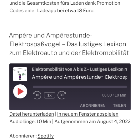
und die Gesamtkosten fürs Laden dank Promotion
Codes einer Ladeapp bei etwa 18 Euro.
Ampère und Ampèrestunde-
Elektrospaßvogel – Das lustiges Lexikon
zum Elektroauto und der Elektromobilität
Elektromobilität von A bis Z - Lustiges Lexikon rund um Elektroautos - Der Elektrospaßvogel
Ampère und Ampèrestunde- Elektrospaßvogel - Das lustiges Lexikon zum Elektroauto 
Play
1x
00:00
/
10 Min
Episode
ABONNIEREN
TEILEN
Datei herunterladen
|
In neuem Fenster abspielen
|
Audiolänge: 10 Min
|
Aufgenommen am August 4, 2022
TEILEN
Spotify
RSS FEED
Abonnieren:
Spotify
LINK