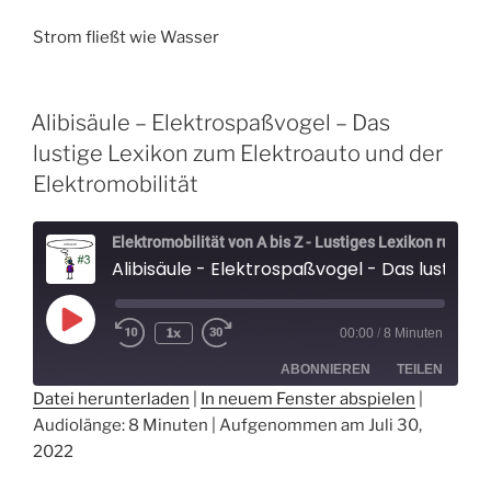
EMBED
Strom fließt wie Wasser
Alibisäule – Elektrospaßvogel – Das
lustige Lexikon zum Elektroauto und der
Elektromobilität
Elektromobilität von A bis Z - Lustiges Lexikon rund um Elektroautos - Der Elektrospaßvogel
Alibisäule - Elektrospaßvogel - Das lustige Lexikon zum Elektroauto und der Elektromobilität
Play
1x
00:00
/
8 Minuten
Episode
ABONNIEREN
TEILEN
Datei herunterladen
|
In neuem Fenster abspielen
|
Audiolänge: 8 Minuten
|
Aufgenommen am Juli 30,
TEILEN
Spotify
2022
RSS FEED
LINK