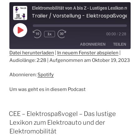
Elektromobilität von A bis Z - Lustiges Lexikon rund um Elektroautos - Der Elektrospaßvogel
Trailer / Vorstellung - Elektrospaßvogel - Das lustige Lexikon zum Elektroauto und der Elektromobilität
Play
1x
00:00
/
2:28
Episode
ABONNIEREN
TEILEN
Datei herunterladen
|
In neuem Fenster abspielen
|
Audiolänge: 2:28
|
Aufgenommen am Oktober 19, 2023
TEILEN
Spotify
RSS FEED
Abonnieren:
Spotify
LINK
EMBED
Um was geht es in diesem Podcast
CEE – Elektrospaßvogel – Das lustige
Lexikon zum Elektroauto und der
Elektromobilität