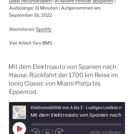
Datei herunterladen
|
In neuem Fenster abspielen
|
Audiolänge: 11 Minuten
|
Aufgenommen am
TEILEN
Spotify
September 16, 2022
RSS FEED
LINK
Abonnieren:
Spotify
EMBED
Viel Arbeit fürs BMS
Mit dem Elektroauto von Spanien nach
Hause. Rückfahrt der 1700 km Reise im
Ioniq Classic von Miami Platja bis
Eppenrod.
Elektromobilität von A bis Z - Lustiges Lexikon rund um Elektroautos - Der Elektrospaßvogel
Mit dem Elektroauto von Spanien nach Hause. Rückfahrt der 1700 km Reise im Ioniq Classic von Miami Platja
Play
1x
00:00
/
23 Minuten