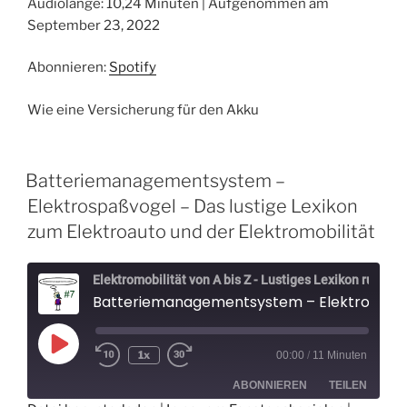
Audiolänge: 10,24 Minuten
|
Aufgenommen am
TEILEN
Spotify
September 23, 2022
RSS FEED
LINK
Abonnieren:
Spotify
EMBED
Wie eine Versicherung für den Akku
Batteriemanagementsystem –
Elektrospaßvogel – Das lustige Lexikon
zum Elektroauto und der Elektromobilität
Elektromobilität von A bis Z - Lustiges Lexikon rund um Elektroautos - Der Elektrospaßvogel
Batteriemanagementsystem – Elektrospaßvogel – Das lustige Lexikon zum Elektroauto und der Elektromobilität
Play
1x
00:00
/
11 Minuten
Episode
ABONNIEREN
TEILEN