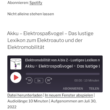
Abonnieren:
Spotify
EMBED
Nicht alleine stehen lassen
Akku – Elektrospaßvogel – Das lustige
Lexikon zum Elektroauto und der
Elektromobilität
Elektromobilität von A bis Z - Lustiges Lexikon rund um Elektroautos - Der Elektrospaßvogel
Akku - Elektrospaßvogel - Das lustige Lexikon zum Elektroauto und der Elektromobilität
Play
1x
00:00
/
10 Minuten
Episode
ABONNIEREN
TEILEN
Datei herunterladen
|
In neuem Fenster abspielen
|
Audiolänge: 10 Minuten
|
Aufgenommen am Juli 30,
TEILEN
Spotify
2022