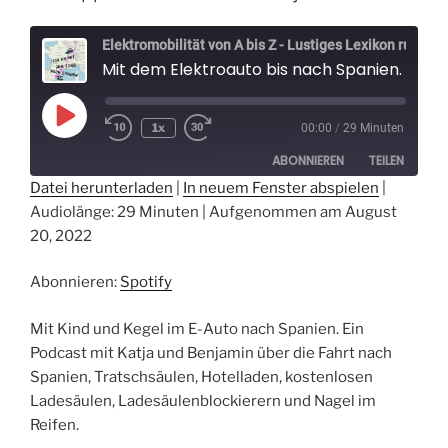
Elektromobilität von A bis Z - Lustiges Lexikon rund um Elektroautos - Der Elektrospaßvogel
Mit dem Elektroauto bis nach Spanien. Teil 1 der 1700 km Reise im Ioniq Classic von Eppenrod bis Miami Platja.
Play
1x
00:00
/
29 Minuten
Episode
ABONNIEREN
TEILEN
Datei herunterladen
|
In neuem Fenster abspielen
|
Audiolänge: 29 Minuten
|
Aufgenommen am August
TEILEN
Spotify
20, 2022
RSS FEED
LINK
Abonnieren:
Spotify
EMBED
Mit Kind und Kegel im E-Auto nach Spanien. Ein
Podcast mit Katja und Benjamin über die Fahrt nach
Spanien, Tratschsäulen, Hotelladen, kostenlosen
Ladesäulen, Ladesäulenblockierern und Nagel im
Reifen.