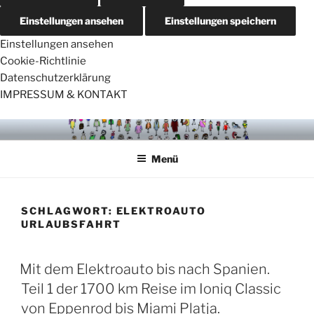
Einstellungen ansehen
Einstellungen speichern
Einstellungen ansehen
Cookie-Richtlinie
Datenschutzerklärung
IMPRESSUM & KONTAKT
Zum
VÖGELCARTOONS
Inhalt
Menü
springen
SCHLAGWORT:
ELEKTROAUTO
URLAUBSFAHRT
Mit dem Elektroauto bis nach Spanien.
Teil 1 der 1700 km Reise im Ioniq Classic
von Eppenrod bis Miami Platja.