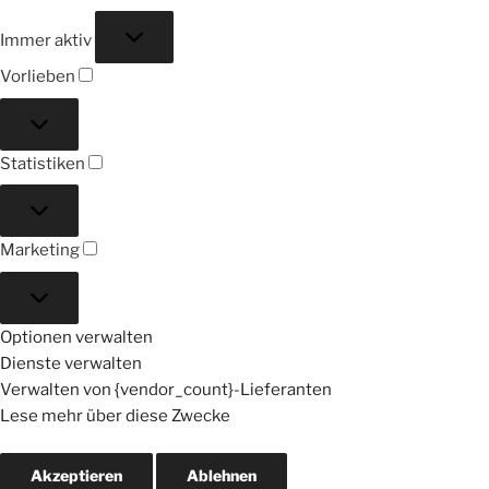
Funktional
Immer aktiv
Vorlieben
Vorlieben
Statistiken
Statistiken
Marketing
Marketing
Optionen verwalten
Dienste verwalten
Verwalten von {vendor_count}-Lieferanten
Lese mehr über diese Zwecke
Akzeptieren
Ablehnen