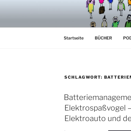
Zum
Inhalt
VÖGELCA
springen
Startseite
BÜCHER
PO
SCHLAGWORT:
BATTERI
Batteriemanageme
Elektrospaßvogel –
Elektroauto und de