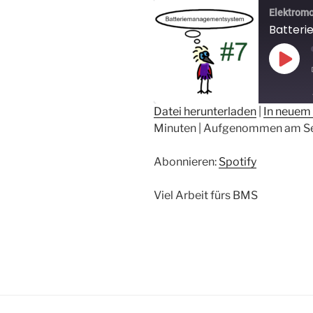
Play
Epis
Datei herunterladen
|
In neuem 
Minuten
|
Aufgenommen am Se
TEILEN
Spotify
RSS FEED
LINK
Abonnieren:
Spotify
EMBED
Viel Arbeit fürs BMS