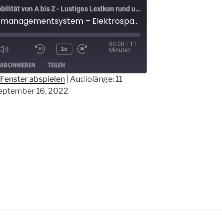
Elektromobilität von A bis Z - Lustiges Lexikon rund um Elektroautos - Der Elektrospaßvogel
Batteriemanagementsystem – Elektrospaßvogel – Das lustige Lexikon zum Elektroauto und der Elektromobilität
00:00
/
11
1x
Minuten
ode
ABONNIEREN
TEILEN
Fenster abspielen
|
Audiolänge: 11
ptember 16, 2022